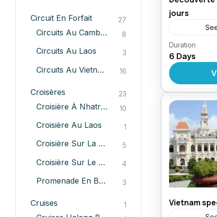
jours
Circuit En Forfait
27
See
Circuits Au Cambodge
8
Duration
Circuit au
Circuits Au Laos
3
6 Days
,
Forfait
Ci
Excursions
Circuits Au Vietnam
16
V
d'Aventure
Croisères
23
Croisière À Nhatrang
10
Croisière Au Laos
1
Croisière Sur La Baie D'Halong
5
Croisière Sur Le Mékong
4
Promenade En Bateau Sur La Rivière De Hoian
3
Vietnam spec
Cruises
1
See