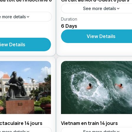
See more details
 more details
,
Duration
Circuit au Vietnam
Circuit En
6 Days
,
,
Forfait
Circuits Au Vietnam
Vo
,
 Vietnam
Circuit En
,
d'Aventure
Voyages d'Aventur
,
rcuits Au Vietnam
View Details
,
 En Indochine
Voyage
iew Details
,
Voyages d'Aventures
taculaire 14 jours
Vietnam en train 14 jours
 more details
See more details