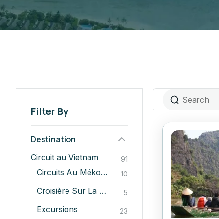
Filter By
Destination
Circuit au Vietnam
91
Circuits Au Mékong
10
Croisière Sur La Baie D'Halong
5
Excursions
23