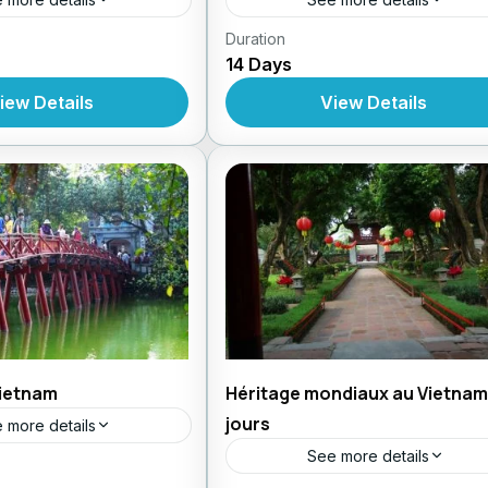
,
,
 Vietnam
Circuit En
Duration
Circuit au Vietnam
Circuit En
14 Days
,
,
,
rcuits Au Vietnam
Forfait
Forfait
Circuits Au Vietnam
Fo
m
Au Vietnam
iew Details
View Details
Vietnam
Héritage mondiaux au Vietnam
jours
 more details
See more details
,
 Vietnam
Circuit En