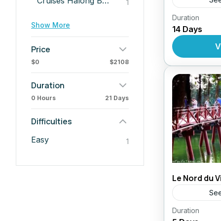
Cruises Halong Bay
1
Duration
Circuit au
Show More
14 Days
,
Forfait
Ci
Au Vietna
V
Price
$0
$2108
Duration
0 Hours
21 Days
Difficulties
Easy
1
Le Nord du 
See
Duration
Circuit au