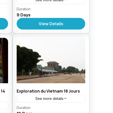
,
Duration
Circuit au Vietnam
Circuit En
9 Days
,
,
rfait
Forfait
Circuits Au Vietnam
Forfait
Au Vietnam
View Details
 14
Exploration du Vietnam 18 Jours
See more details
,
Duration
Circuit au Vietnam
Circuit En