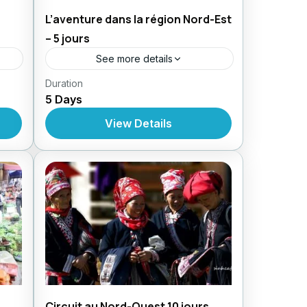
L’aventure dans la région Nord-Est
– 5 jours
See more details
,
Duration
Circuit au Vietnam
Circuit En
5 Days
,
,
yage
Forfait
Circuits Au Vietnam
Voyage
,
es
d'Aventure
Voyages d'Aventures
View Details
Circuit au Nord-Ouest 10 jours