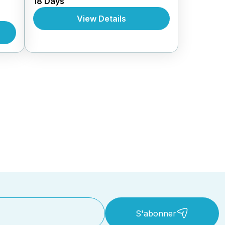
18 Days
,
,
Forfait
Circuits Au Vietnam
Forfait
Au Vietnam
rfait
View Details
S'abonner