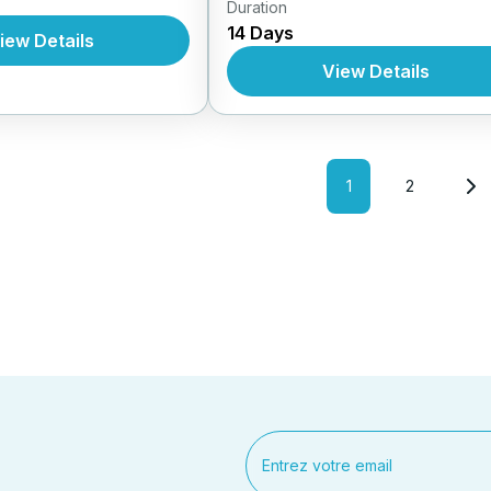
,
rcuits Au Vietnam
Forfait
,
Duration
Circuit au Vietnam
Circuit En
m
14 Days
,
,
Forfait
Circuits Au Vietnam
Fo
iew Details
Au Vietnam
View Details
1
2