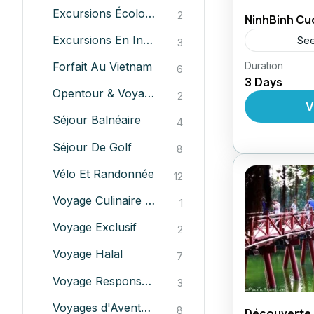
Excursions Écologique
2
NinhBinh C
Excursions En Indochine
See
3
Forfait Au Vietnam
Duration
Circuit au
6
3 Days
,
Forfait
Ci
Opentour & Voyages À Petits Prix
2
d'Aventure
V
Séjour Balnéaire
4
Séjour De Golf
8
Vélo Et Randonnée
12
Voyage Culinaire Au Vietnam
1
Voyage Exclusif
2
Voyage Halal
7
Voyage Responsable
3
Voyages d'Aventures
8
Découverte d