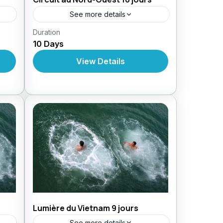
See more details
,
Duration
Circuit au Vietnam
Circuit En
10 Days
,
,
yage
Forfait
Circuits Au Vietnam
Voyage
,
es
d'Aventure
Voyages d'Aventures
View Details
Lumière du Vietnam 9 jours
See more details