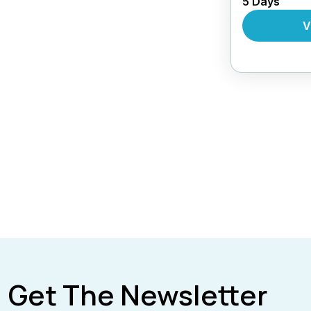
5 Days
,
Forfait
Ci
Au Vietna
V
Get The Newsletter