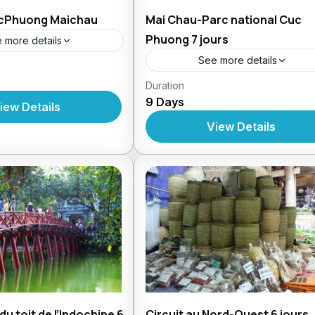
ucPhuong Maichau
Mai Chau-Parc national Cuc
Phuong 7 jours
 more details
See more details
,
 Vietnam
Circuit En
,
rcuits Au Vietnam
Voyage
,
Duration
Circuit au Vietnam
Circuit En
,
Voyages d'Aventures
9 Days
,
,
Forfait
Circuits Au Vietnam
Vo
iew Details
,
d'Aventure
Voyages d'Aventur
View Details
u toit de l’Indochine 6
Circuit au Nord-Ouest 6 jours