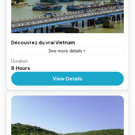
Découvrez du vrai Vietnam
See more details
,
,
Duration
Circuit au Vietnam
Croisères
Croisière À
8 Hours
,
,
,
Nhatrang
Excursions
Excursions
Excursions À
Partir De Nhatrang
View Details