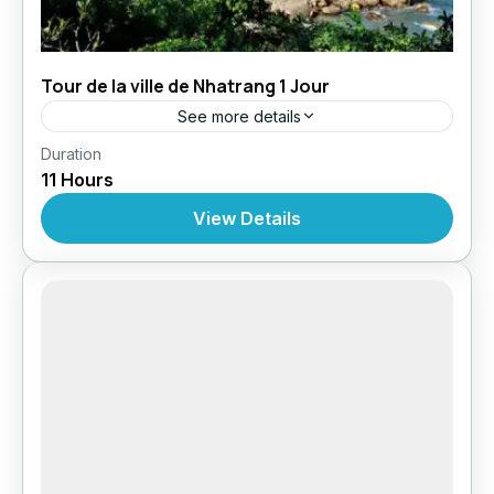
Tour de la ville de Nhatrang 1 Jour
See more details
,
,
Duration
Circuit au Vietnam
Croisères
Croisière À
11 Hours
,
,
,
Nhatrang
Excursions
Excursions
Excursions À
Partir De Nhatrang
View Details