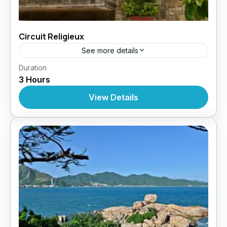
Circuit Religieux
See more details
,
,
Duration
Circuit au Vietnam
Croisères
Croisière À
3 Hours
,
,
,
Nhatrang
Excursions
Excursions
Excursions À
Partir De Nhatrang
View Details