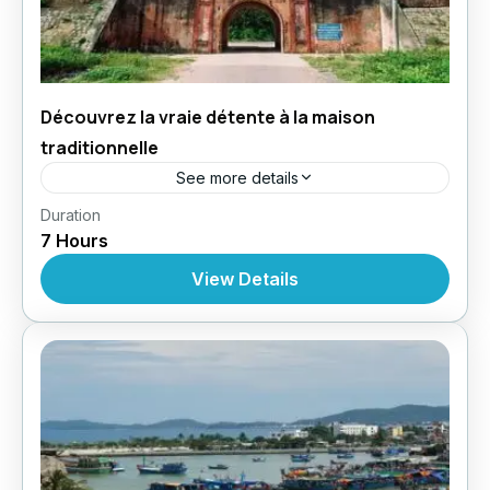
Découvrez la vraie détente à la maison
traditionnelle
See more details
,
,
Duration
Circuit au Vietnam
Croisères
Croisière À
7 Hours
,
,
,
Nhatrang
Excursions
Excursions
Excursions À
Partir De Nhatrang
View Details