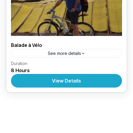
Balade à Vélo
See more details
,
,
Duration
Circuit au Vietnam
Croisères
Croisière À
8 Hours
,
,
,
Nhatrang
Excursions
Excursions
Excursions À
Partir De Nhatrang
View Details