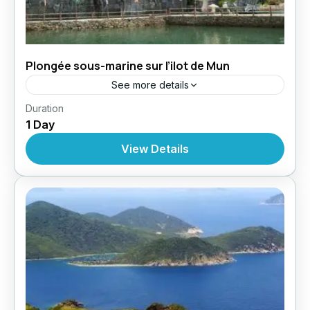
Plongée sous-marine sur l’ilot de Mun
See more details
,
,
Duration
Circuit au Vietnam
Croisères
Croisière À
1 Day
,
,
,
Nhatrang
Excursions
Excursions
Excursions À
Partir De Nhatrang
View Details