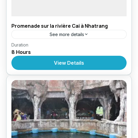
Promenade sur la rivière Cai à Nhatrang
See more details
,
,
Duration
Circuit au Vietnam
Croisères
Croisière À
8 Hours
,
,
,
Nhatrang
Excursions
Excursions
Excursions À
Partir De Nhatrang
View Details