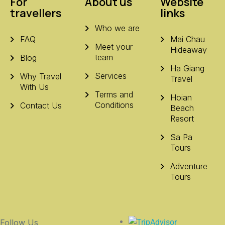
For
About us
Website
travellers
links
Who we are
FAQ
Mai Chau
Meet your
Hideaway
team
Blog
Ha Giang
Services
Why Travel
Travel
With Us
Terms and
Hoian
Conditions
Contact Us
Beach
Resort
Sa Pa
Tours
Adventure
Tours
Follow Us