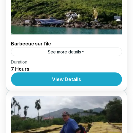
Barbecue sur l’île
See more details
,
,
Duration
Circuit au Vietnam
Croisères
Croisière À
7 Hours
,
,
,
Nhatrang
Excursions
Excursions
Excursions À
Partir De Nhatrang
View Details