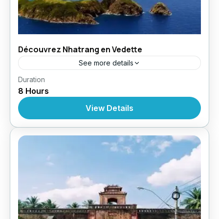
Découvrez Nhatrang en Vedette
See more details
,
,
Duration
Circuit au Vietnam
Croisères
Croisière À
8 Hours
,
,
,
Nhatrang
Excursions
Excursions
Excursions À
Partir De Nhatrang
View Details