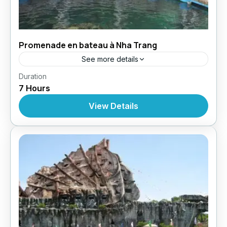
Promenade en bateau à Nha Trang
See more details
,
,
Duration
Circuit au Vietnam
Croisères
Croisière À
7 Hours
,
,
,
Nhatrang
Excursions
Excursions
Excursions À
Partir De Nhatrang
View Details