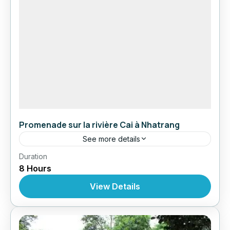
Promenade sur la rivière Cai à Nhatrang
See more details
,
,
Duration
Circuit au Vietnam
Croisères
Croisière À
8 Hours
,
,
,
Nhatrang
Excursions
Excursions
Excursions À
Partir De Nhatrang
View Details