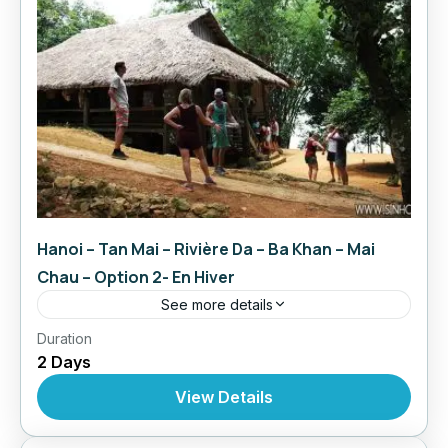
Hanoi – Tan Mai – Rivière Da – Ba Khan – Mai
Chau – Option 2- En Hiver
See more details
,
,
Duration
Circuit au Vietnam
Excursions Écologique
L'ile
2 Days
,
De Tan Mai Sur La Rivière Noir- Hoa Binh
Voyage
,
Exclusif
Voyage Responsable
View Details