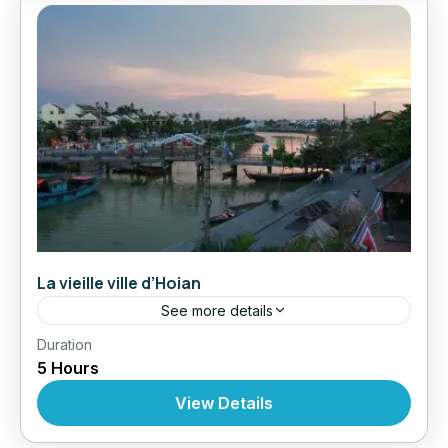
La vieille ville d’Hoian
See more details
,
,
,
Duration
Circuit au Vietnam
Excursions
Excursions
5 Hours
Excursions À Partir De Hoian
View Details